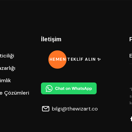
İletişim
ciliği
HEMEN TEKLİF ALIN ✨
zarlığı
imlik
“
me Çözümleri
s
k
bilgi@thewizart.co