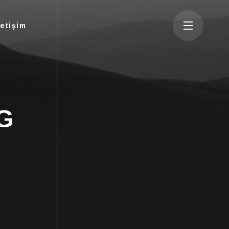
letişim
AG