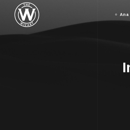
Ana
I