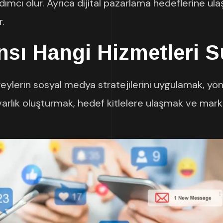
rdımcı olur. Ayrıca dijital pazarlama hedeflerine ul
r.
nsı
Hangi Hizmetleri 
ireylerin sosyal medya stratejilerini uygulamak, yö
 varlık oluşturmak, hedef kitlelere ulaşmak ve mar