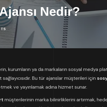
Ajansı Nedir?
NTS
etlerin, kurumların ya da markaların sosyal medya pl
sağlayıcısıdır. Bu tür ajanslar müşterileri için
sosy
önetmek ve yayınlamak adına hizmet sunar.
rt
müşterilerinin marka bilinirliklerini artırmak, hed