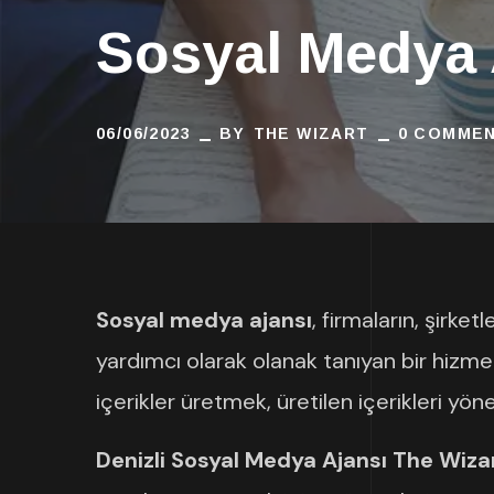
Sosyal Medya 
06/06/2023
BY
THE WIZART
0 COMME
Sosyal medya ajansı
, firmaların, şirk
yardımcı olarak olanak tanıyan bir hizmet 
içerikler üretmek, üretilen içerikleri y
Denizli Sosyal Medya Ajansı The Wiza